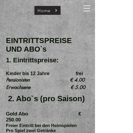
Home
EINTRITTSPREISE
UND ABO`s
1. Eintrittspreise:
Kinder bis 12 Jahre frei
​Pensionisten € 4.00
​Erwachsene € 5.00
2. Abo`s (pro Saison)
Gold Abo €
250.00
Freier Eintritt bei den Heimspielen
Pro Spiel zwei Getränke