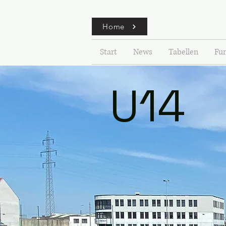
Home
Start
News
Tabellen
Fu
U14