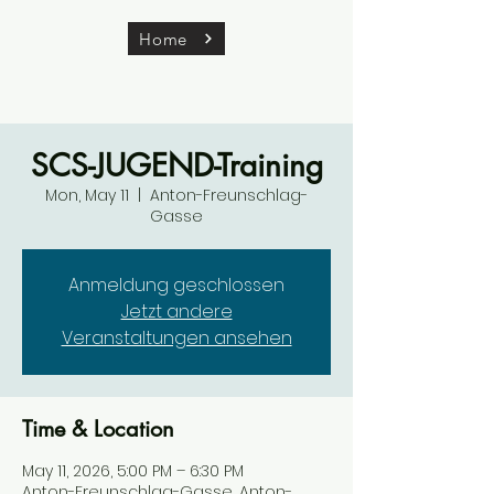
Home
SCS-JUGEND-Training
Mon, May 11
  |  
Anton-Freunschlag-
Gasse
Anmeldung geschlossen
Jetzt andere
Veranstaltungen ansehen
Time & Location
May 11, 2026, 5:00 PM – 6:30 PM
Anton-Freunschlag-Gasse, Anton-