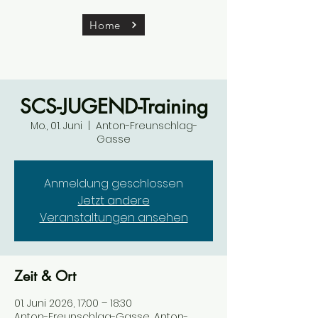
Home
SCS-JUGEND-Training
Mo., 01. Juni
  |  
Anton-Freunschlag-
Gasse
Anmeldung geschlossen
Jetzt andere
Veranstaltungen ansehen
Zeit & Ort
01. Juni 2026, 17:00 – 18:30
Anton-Freunschlag-Gasse, Anton-