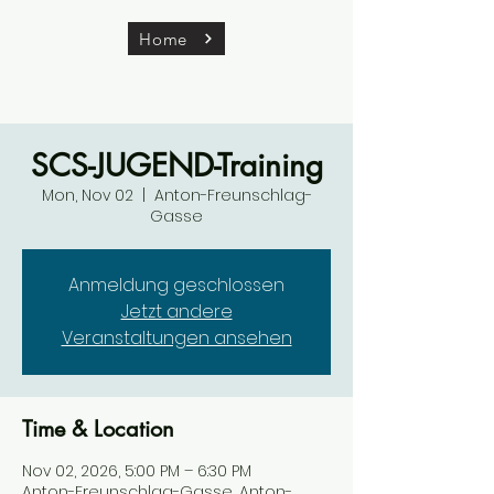
Home
SCS-JUGEND-Training
Mon, Nov 02
  |  
Anton-Freunschlag-
Gasse
Anmeldung geschlossen
Jetzt andere
Veranstaltungen ansehen
Time & Location
Nov 02, 2026, 5:00 PM – 6:30 PM
Anton-Freunschlag-Gasse, Anton-