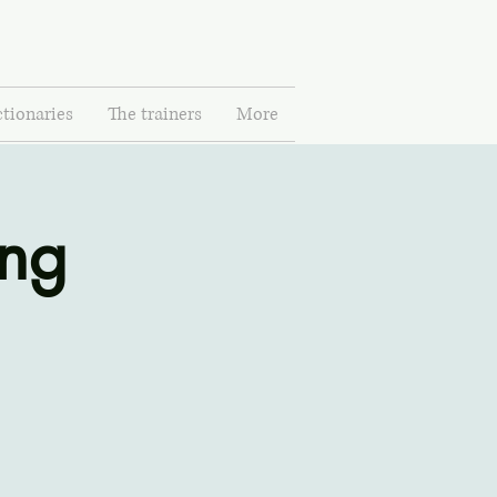
tionaries
The trainers
More
ing