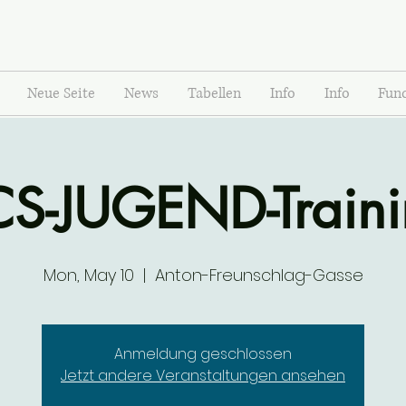
Neue Seite
News
Tabellen
Info
Info
Func
S-JUGEND-Train
Mon, May 10
  |  
Anton-Freunschlag-Gasse
Anmeldung geschlossen
Jetzt andere Veranstaltungen ansehen