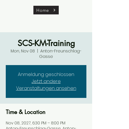
Home
SCS-KM-Training
Mon, Nov 08
  |  
Anton-Freunschlag-
Gasse
Anmeldung geschlossen
Jetzt andere
Veranstaltungen ansehen
Time & Location
Nov 08, 2027, 6:30 PM – 8:00 PM
Anton-Freunschlag-Gasse, Anton-