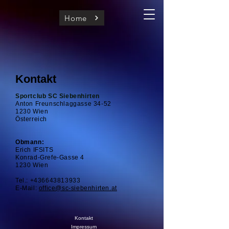
Home
Kontakt
Sportclub SC Siebenhirten
Anton Freunschlaggasse 34-52
1230 Wien
Österreich
Obmann:
Erich IFSITS
Konrad-Grefe-Gasse 4
1230 Wien
Tel.:
+436643813933
E-Mail:
office@sc-siebenhirten.at
Kontakt
Impressum